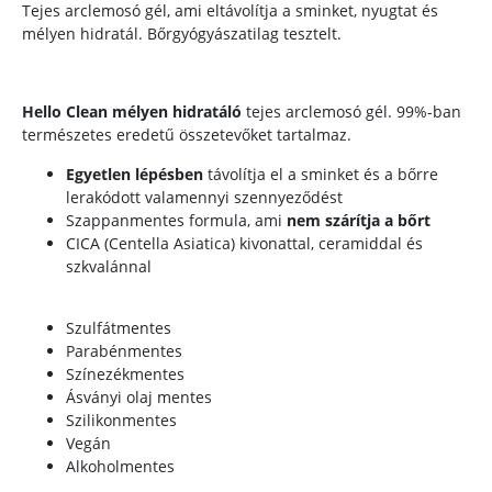
Tejes arclemosó gél, ami eltávolítja a sminket, nyugtat és
mélyen hidratál. Bőrgyógyászatilag tesztelt.
Hello Clean mélyen hidratáló
tejes arclemosó gél. 99%-ban
természetes eredetű összetevőket tartalmaz.
Egyetlen lépésben
távolítja el a sminket és a bőrre
lerakódott valamennyi szennyeződést
Szappanmentes formula, ami
nem szárítja a bőrt
CICA (Centella Asiatica) kivonattal, ceramiddal és
szkvalánnal
Szulfátmentes
Parabénmentes
Színezékmentes
Ásványi olaj mentes
Szilikonmentes
Vegán
Alkoholmentes