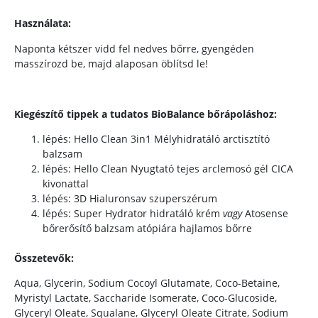
Használata:
Naponta kétszer vidd fel nedves bőrre, gyengéden
masszírozd be, majd alaposan öblítsd le!
Kiegészítő tippek a tudatos BioBalance bőrápoláshoz:
lépés: Hello Clean 3in1 Mélyhidratáló arctisztító
balzsam
lépés: Hello Clean Nyugtató tejes arclemosó gél CICA
kivonattal
lépés: 3D Hialuronsav szuperszérum
lépés: Super Hydrator hidratáló krém
vagy
Atosense
bőrerősítő balzsam atópiára hajlamos bőrre
Összetevők:
Aqua, Glycerin, Sodium Cocoyl Glutamate, Coco-Betaine,
Myristyl Lactate, Saccharide Isomerate, Coco-Glucoside,
Glyceryl Oleate, Squalane, Glyceryl Oleate Citrate, Sodium