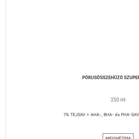
PÓRUSÖSSZEHÚZÓ SZUPE
250 ml
7% TEJSAV + AHA-, BHA- és PHA-SA
MEGNÉZEM