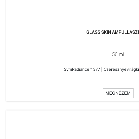
GLASS SKIN AMPULLAS
50 ml
SymRadiance™ 377 | Cseresznyevirágki
MEGNÉZEM