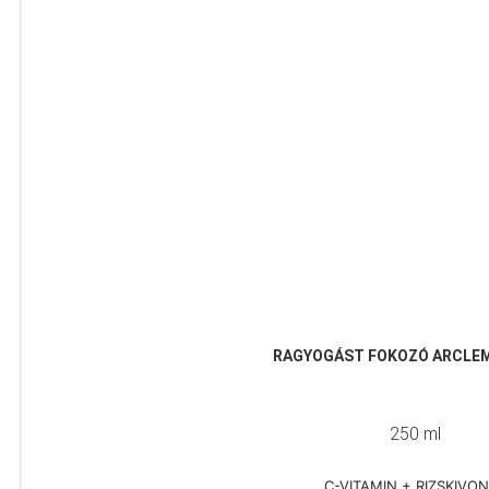
RAGYOGÁST FOKOZÓ ARCLE
250 ml
C-VITAMIN + RIZSKIVO