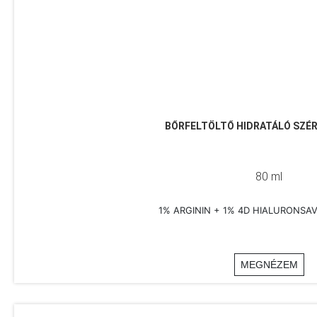
BŐRFELTÖLTŐ HIDRATÁLÓ SZ
80 ml
1% ARGININ + 1% 4D HIALURONSA
MEGNÉZEM