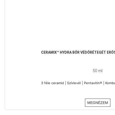
CERAMIX™ HYDRA BŐR VÉDŐRÉTEGÉT ERŐ
50 ml
3 féle ceramid | Szívlevél | Pentavitin® | Kom
MEGNÉZEM